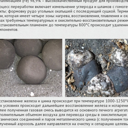
таллизацией (Fe) 98,9% – высококачественный продукт для производст
оцесс переработки включает измельчение углерода и шламов с гомоген
хты; формовку рудо угольных окатышей с последующей сушкой. Терми
чи, которая имеет четыре зоны: нагрева, восстановления, плавления и
нах требуемых температурных и окислительно-восстановительных режим
сстановительным пламенем до температуры 800°C происходит удаление 
мпонентов.
сстановление железа и цинка происходит при температуре 1000-1250°C и
их условиях происходит дальнейшее восстановление железа и испарени
лее полученная газовая смесь выводится из основного печного агрегата
полнительным объемом воздуха для перевода среды в окислительную с
ганических соединений и паров металлического цинка (с получением то
лученный аэрозоль далее направляется на очистку и сепарацию целев