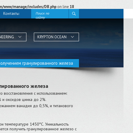
m/www/manage/includes/DB.php
on line
18
Контакты
Поиск по
сайту
NEERING
KRYPTON OCEAN
получением гранулированного железа
улированного железа
го восстановления с использованием:
 и оксидов цинка до 2%.
ржанием ванадия до 0,5%, и титанового
ри температуре 1450°C. Уникальность
дается получить гранулированное железо с