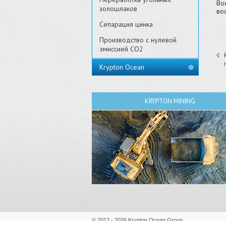
Во
золошлаков
во
Сепарация цинка
Производство с нулевой
эмиссией CO2
Krypton Ocean
KRYPTON MINING
© 2012 - 2026 Krypton Ocean Group.