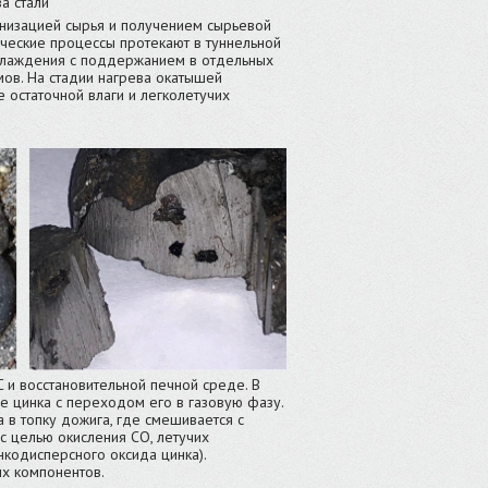
ва стали
изацией сырья и получением сырьевой
ческие процессы протекают в туннельной
 охлаждения с поддержанием в отдельных
ов. На стадии нагрева окатышей
остаточной влаги и легколетучих
 восстановительной печной среде. В
е цинка с переходом его в газовую фазу.
 в топку дожига, где смешивается с
 целью окисления СО, летучих
нкодисперсного оксида цинка).
ых компонентов.