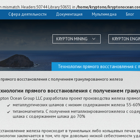
ion mismatch. Headers:50744 Library:50651 in
/home/kryptono/kryptonocean.co
Сфера деятельности
Документация
Мультимедиа
Блог
KRYPTON MINING
KRYPTON ENGI
Технологии прямого восстановления с 
 прямого восстановления с получением гранулированного железа
хнологии прямого восстановления с получением гран
ypton Ocean Group LLC разработала проект производства железа прямо
металлургических шламов с низким содержанием железа 55-60%
титаномагнетита. С получения металлизированногожелеза с соде
шлака с содержанием шлака до 70%
сстановление железа происходит в туннельных либо кольцевых печах п
хнологии заключается в том, что при довольно низкой себестоимости у