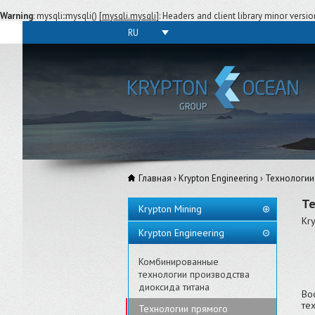
Warning
: mysqli::mysqli() [
mysqli.mysqli
]: Headers and client library minor vers
RU
Главная
›
Krypton Engineering
›
Технологии
Те
Krypton Mining
Kr
Krypton Engineering
Комбинированные
технологии производства
диоксида титана
Во
те
Технологии прямого