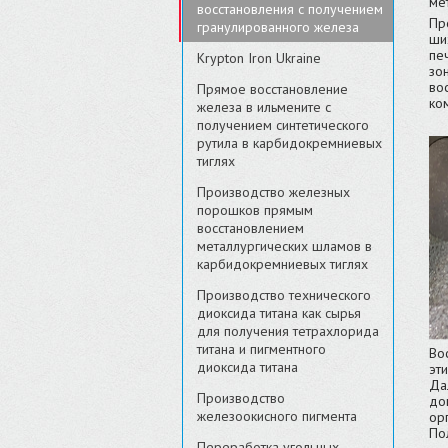
ме
восстановления с получением
Пр
гранулированного железа
ши
пе
Krypton Iron Ukraine
зо
во
Прямое восстановление
ко
железа в ильмените с
получением синтетического
рутила в карбидокремниевых
тиглях
Производство железных
порошков прямым
восстановлением
металлургических шламов в
карбидокремниевых тиглях
Производство технического
диоксида титана как сырья
для получения тетрахлорида
титана и пигментного
Во
диоксида титана
эт
Да
Производство
до
железоокисного пигмента
ор
По
Переработка угольных